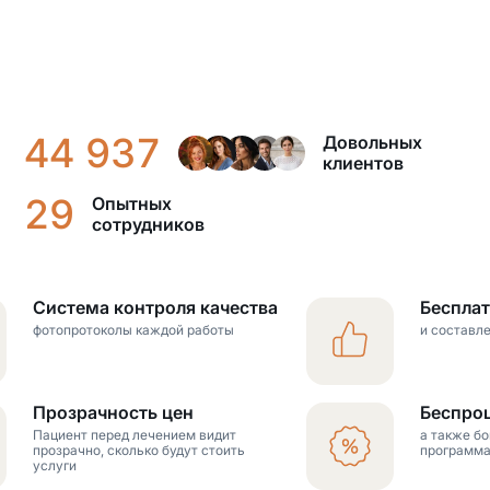
44 937
Довольных
клиентов
29
Опытных
сотрудников
Система контроля качества
Беспла
фотопротоколы каждой работы
и составл
Прозрачность цен
Беспро
Пациент перед лечением видит
а также б
прозрачно, сколько будут стоить
программ
услуги