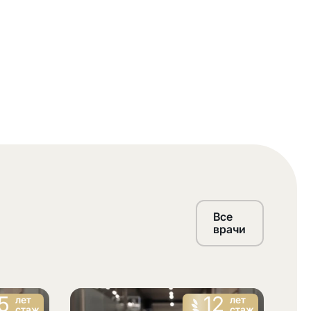
Все
врачи
5
12
лет
лет
стаж
стаж