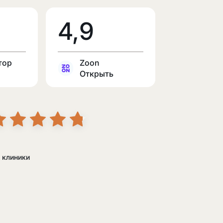
4,9
тор
Zoon
Открыть
 клиники