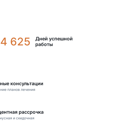
4 625
Дней успешной
работы
тные консультации
ение планов лечения
центная рассрочка
онусная и скидочная
а